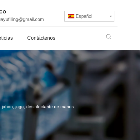
ico
Español
uayufilling@gmail.com
ticias
Contáctenos
s, jabón, jugo, desinfectante de manos