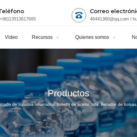
Teléfono
Correo electrón
(+86)13913617685
46441360@qq.com
/
h
Video
Recursos
Quienes somos
No
Productos
nado de líquidos neumática, botella de aceite, lata, llenador de bolsa