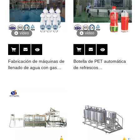
vídeo
vídeo
Fabricación de máquinas de
Botella de PET automática
llenado de agua con gas
de refrescos
carbonatado
carbonatados/lavado, llenado
y tapado de chispas,
máquina embotelladora 3 en
1, maquinaria de embalaje