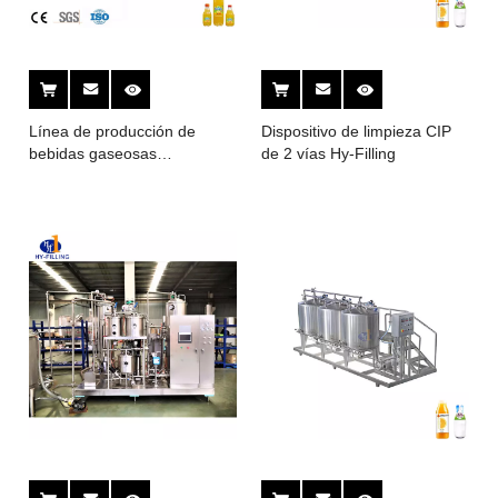
Línea de producción de
Dispositivo de limpieza CIP
bebidas gaseosas
de 2 vías Hy-Filling
embotelladas de alta
precisión/planta
embotelladora de bebidas
carbonatadas/máquina de
agua carbonatada