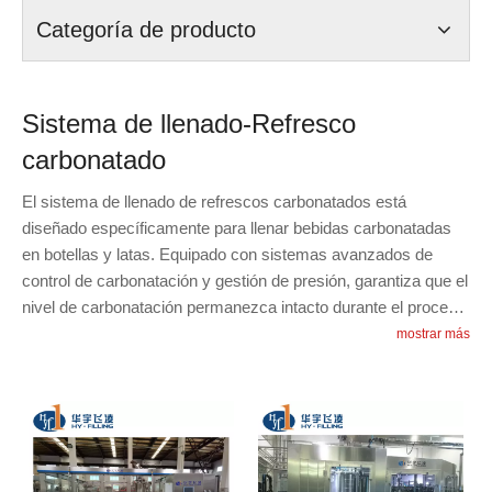
Categoría de producto
Sistema de llenado-Refresco
carbonatado
El sistema de llenado de refrescos carbonatados está
diseñado específicamente para llenar bebidas carbonatadas
en botellas y latas. Equipado con sistemas avanzados de
control de carbonatación y gestión de presión, garantiza que el
nivel de carbonatación permanezca intacto durante el proceso
de llenado. El sistema presenta un rendimiento de alta
mostrar más
velocidad, ideal para entornos de producción en masa. Con
capacidades de automatización, el sistema de llenado reduce
la intervención humana y aumenta la eficiencia de la
producción. Es perfecto para fabricantes de refrescos que
buscan precisión y velocidad en sus líneas de producción.