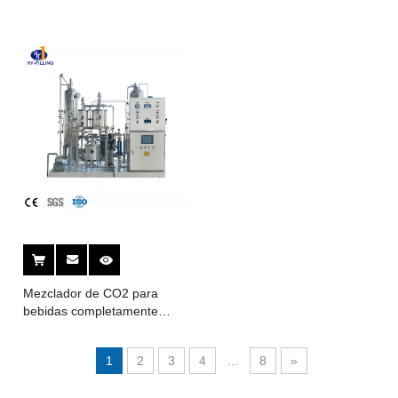
Mezclador de CO2 para
bebidas completamente
automático
1
2
3
4
...
8
»