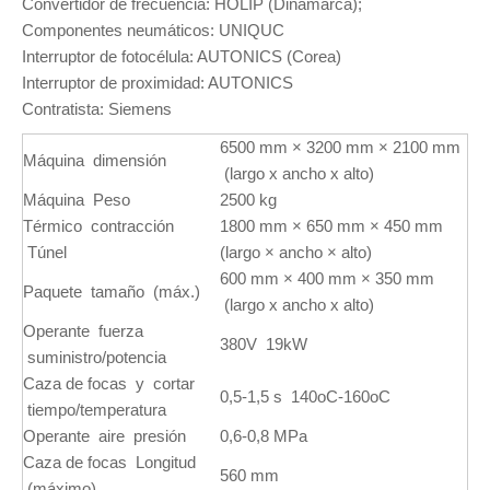
Convertidor de frecuencia: HOLIP (Dinamarca);
Componentes neumáticos: UNIQUC
Interruptor de fotocélula: AUTONICS (Corea)
Interruptor de proximidad: AUTONICS
Contratista: Siemens
6500 mm × 3200 mm × 2100 mm
Máquina dimensión
(largo x ancho x alto)
Máquina Peso
2500 kg
Térmico contracción
1800 mm × 650 mm × 450 mm
Túnel
(largo × ancho × alto)
600 mm × 400 mm × 350 mm
Paquete tamaño (máx.)
(largo x ancho x alto)
Operante fuerza
380V 19kW
suministro/potencia
Caza de focas y cortar
0,5-1,5 s 140oC-160oC
tiempo/temperatura
Operante aire presión
0,6-0,8 MPa
Caza de focas Longitud
560 mm
(máximo)