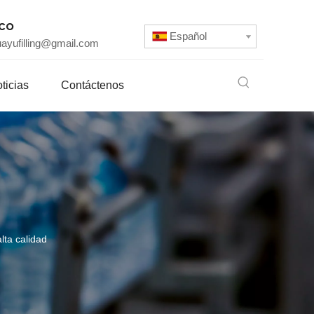
ico
Español
uayufilling@gmail.com
ticias
Contáctenos
alta calidad