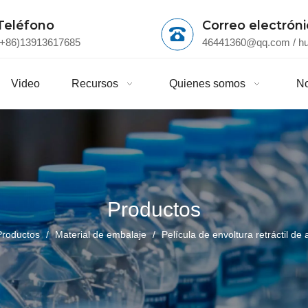
Teléfono
Correo electrón
(+86)13913617685
46441360@qq.com
/
h
Video
Recursos
Quienes somos
No
Productos
Productos
/
Material de embalaje
/
Película de envoltura retráctil de 