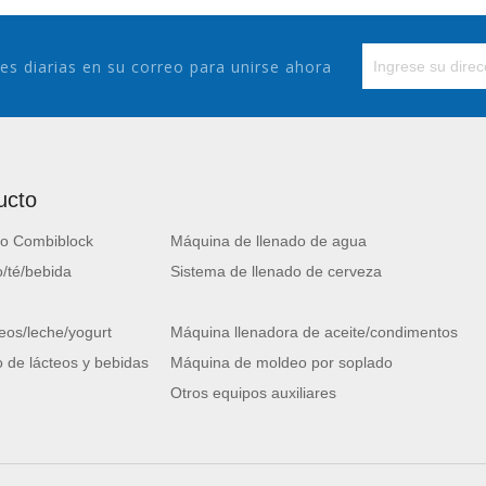
es diarias en su correo para unirse ahora
ucto
o Combiblock
Máquina de llenado de agua
/té/bebida
Sistema de llenado de cerveza
eos/leche/yogurt
Máquina llenadora de aceite/condimentos
 de lácteos y bebidas
Máquina de moldeo por soplado
Otros equipos auxiliares