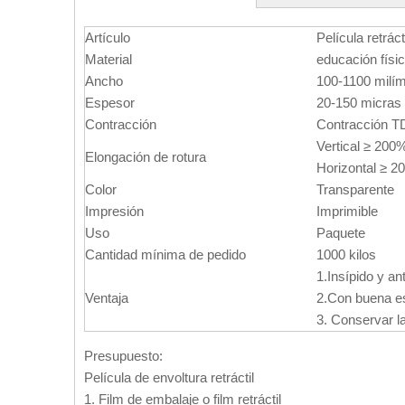
Artículo
Película retrác
Material
educación físi
Ancho
100-1100 milím
Espesor
20-150 micras
Contracción
Contracción T
Vertical ≥ 200
Elongación de rotura
Horizontal ≥ 2
Color
Transparente
Impresión
Imprimible
Uso
Paquete
Cantidad mínima de pedido
1000 kilos
1.Insípido y an
Ventaja
2.Con buena es
3. Conservar la
Presupuesto:
Película de envoltura retráctil
1. Film de embalaje o film retráctil