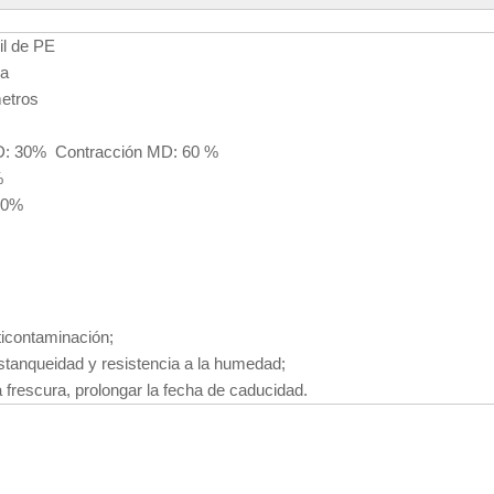
til de PE
ca
etros
D: 30% Contracción MD: 60 %
%
00%
ticontaminación;
tanqueidad y resistencia a la humedad;
 frescura, prolongar la fecha de caducidad.