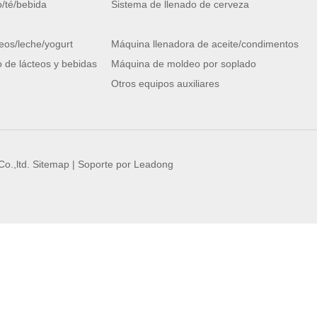
/té/bebida
Sistema de llenado de cerveza
eos/leche/yogurt
Máquina llenadora de aceite/condimentos
 de lácteos y bebidas
Máquina de moldeo por soplado
Otros equipos auxiliares
o.,ltd.
Sitemap
| Soporte por
Leadong