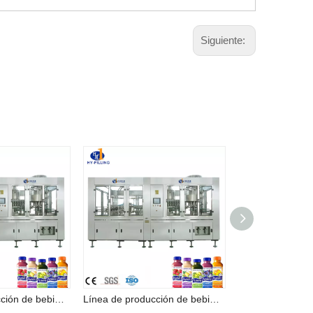
Siguiente:
Línea de producción de bebidas con máquina llenadora de jugo de alta calidad en Zhangjiagang
Línea de producción de bebidas con máquina llenadora de jugo de alta calidad en Zhangjiagang