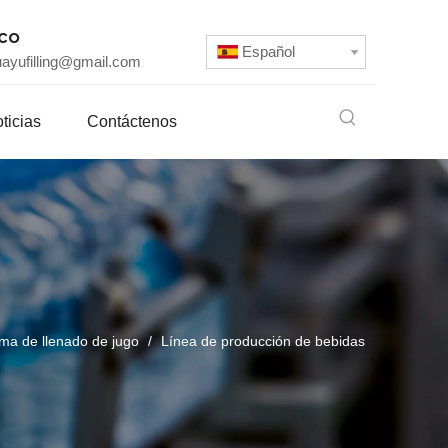
ico
Español
uayufilling@gmail.com
ticias
Contáctenos
ma de llenado de jugo
/
Línea de producción de bebidas