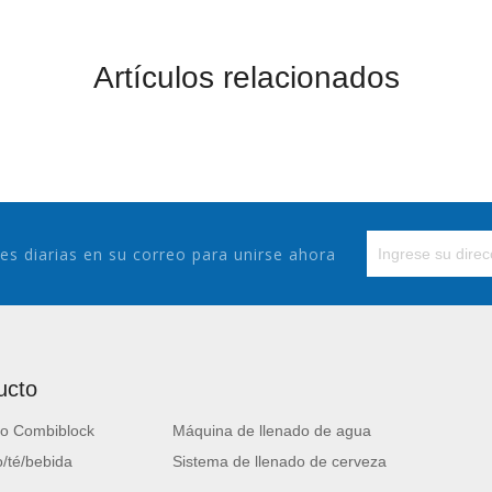
Artículos relacionados
es diarias en su correo para unirse ahora
ucto
o Combiblock
Máquina de llenado de agua
/té/bebida
Sistema de llenado de cerveza