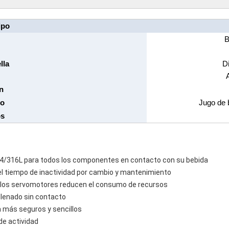
ipo
B
lla
D
n
to
Jugo de b
os
304/316L para todos los componentes en contacto con su bebida
 el tiempo de inactividad por cambio y mantenimiento
do y los servomotores reducen el consumo de recursos
 llenado sin contacto
a más seguros y sencillos
e actividad  