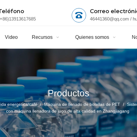
Teléfono
Correo electrón
(+86)13913617685
46441360@qq.com
/
h
Video
Recursos
Quienes somos
No
Productos
ida energética/café
/
Máquina de llenado de botellas de PET
/
Siste
con máquina llenadora de jugo de alta calidad en Zhangjiagang