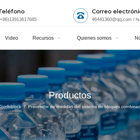
Teléfono
Correo electrón
(+86)13913617685
46441360@qq.com
/
h
Video
Recursos
Quienes somos
No
Productos
Combiblock
/
Proveedor de medidas del sistema de bloques combinad