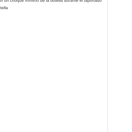
n un choque mínimo de la botella durante el taponado
tella