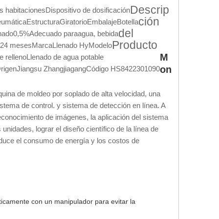
Descrip
s habitaciones
Dispositivo de dosificación
ción
eumática
Estructura
Giratorio
Embalaje
Botella
del
enado
0,5%
Adecuado para
agua, bebida
Producto
24 meses
Marca
Llenado Hy
Modelo
M
e relleno
Llenado de agua potable
on
rigen
Jiangsu Zhangjiagang
Código HS
8422301090
quina de moldeo por soplado de alta velocidad, una
stema de control. y sistema de detección en línea. A
 reconocimiento de imágenes, la aplicación del sistema
unidades, lograr el diseño científico de la línea de
 reduce el consumo de energía y los costos de
ticamente con un manipulador para evitar la