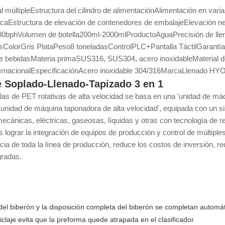
 múltiple
Estructura del cilindro de alimentación
Alimentación en varia
ica
Estructura de elevación de contenedores de embalaje
Elevación n
00bph
Volumen de botella
200ml-2000ml
Producto
Agua
Precisión de ll
s
Color
Gris Plata
Peso
8 toneladas
Control
PLC+Pantalla Táctil
Garantía
de bebidas
Materia prima
SUS316, SUS304, acero inoxidable
Material d
rnacional
Especificación
Acero inoxidable 304/316
Marca
Llenado HY
O
 Soplado-Llenado-Tapizado 3 en 1
llas de PET rotativas de alta velocidad se basa en una 'unidad de má
'unidad de máquina taponadora de alta velocidad', equipada con un si
, mecánicas, eléctricas, gaseosas, líquidas y otras con tecnología de
s lograr la integración de equipos de producción y control de múltiples 
encia de toda la línea de producción, reduce los costos de inversión,
gradas.
del biberón y la disposición completa del biberón se completan automá
iclaje evita que la preforma quede atrapada en el clasificador.