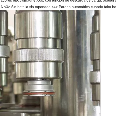
adores electromagnéticos, con función de descarga de carga, asegura
6 <3> Sin botella sin taponado <4> Parada automática cuando falta bo