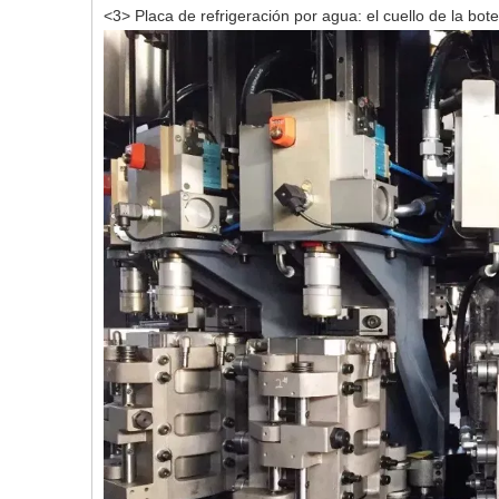
<3>
Placa de refrigeración por agua: el cuello de la bote