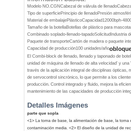
Modelo NO.
CGN
Cabezal de válvula de llenado
Cabezal
Tipo de superficie
Principio de llenado
Presión atmosfér
Material de embalaje
Plástico
Capacidad
12000bph-480
Tamaño de la botella
Botellas de plástico para mascota
Combinado soplado-llenado-tapado
Solicitud
Industria 
Paquete de transporte
Cartón de madera o paquete inte
Capacidad de producción
100 unidades/año
obloque
El Combi-block de llenado, llenado y taponado de bote
unidad de máquina de llenado de alta velocidad' y una 
través de la aplicación integral de disciplinas ópticas
de servocontrol sincrónico, lo que permite a los cliente
producción. Control integrado y fluido, mejora la efici
mantenimiento de las capacidades de producción inte
Detalles Imágenes
parte que sopla
<1>
La toma de base, la alimentación de base, la toma 
contaminación media.
<2>
El diseño de la unidad de rec