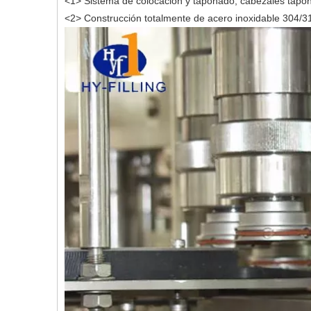
<1> Sistema de colocación y taponado, cabezales tapon
<2> Construcción totalmente de acero inoxidable 304/31