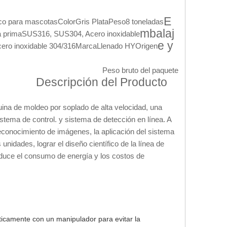
E
ico para mascotas
Color
Gris Plata
Peso
8 toneladas
mbalaj
a prima
SUS316, SUS304, Acero inoxidable
e y
ero inoxidable 304/316
Marca
Llenado HY
Origen
Peso bruto del paquete
Descripción del Producto
uina de moldeo por soplado de alta velocidad, una
stema de control. y sistema de detección en línea. A
 reconocimiento de imágenes, la aplicación del sistema
unidades, lograr el diseño científico de la línea de
 reduce el consumo de energía y los costos de
ticamente con un manipulador para evitar la