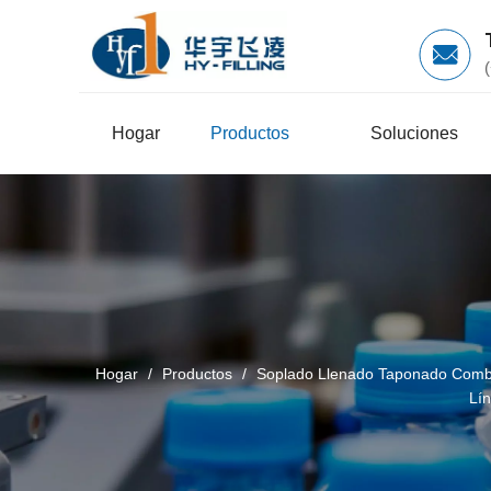
Hogar
Productos
Soluciones
Hogar
/
Productos
/
Soplado Llenado Taponado Comb
Lín