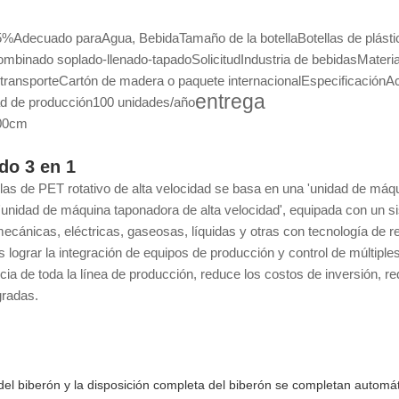
5%
Adecuado para
Agua, Bebida
Tamaño de la botella
Botellas de plást
mbinado soplado-llenado-tapado
Solicitud
Industria de bebidas
Materi
transporte
Cartón de madera o paquete internacional
Especificación
Ac
entrega
d de producción
100 unidades/año
.00cm
do 3 en 1
llas de PET rotativo de alta velocidad se basa en una 'unidad de máq
'unidad de máquina taponadora de alta velocidad', equipada con un si
, mecánicas, eléctricas, gaseosas, líquidas y otras con tecnología de
s lograr la integración de equipos de producción y control de múltiples 
encia de toda la línea de producción, reduce los costos de inversión,
gradas.
del biberón y la disposición completa del biberón se completan automá