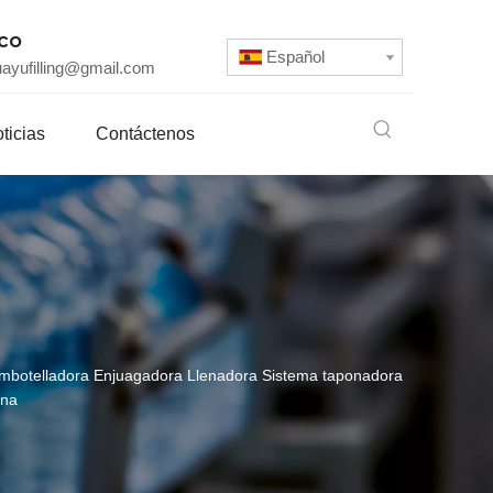
ico
Español
uayufilling@gmail.com
ticias
Contáctenos
 Embotelladora Enjuagadora Llenadora Sistema taponadora
ina