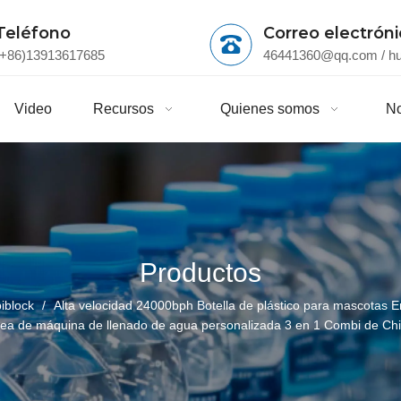
Teléfono
Correo electrón
(+86)13913617685
46441360@qq.com
/
h
Video
Recursos
Quienes somos
No
Productos
iblock
/
Alta velocidad 24000bph Botella de plástico para mascotas
ea de máquina de llenado de agua personalizada 3 en 1 Combi de Ch