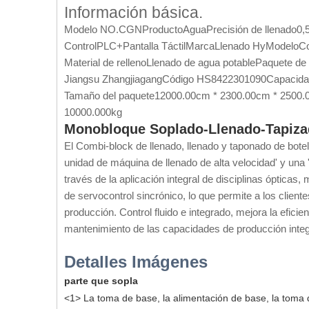
Información básica.
Modelo NO.
CGN
Producto
Agua
Precisión de llenado
0,
Control
PLC+Pantalla Táctil
Marca
Llenado Hy
Modelo
Co
Material de relleno
Llenado de agua potable
Paquete de 
Jiangsu Zhangjiagang
Código HS
8422301090
Capacida
Tamaño del paquete
12000.00cm * 2300.00cm * 2500
10000.000kg
Monobloque Soplado-Llenado-Tapiza
El Combi-block de llenado, llenado y taponado de bote
unidad de máquina de llenado de alta velocidad' y una 
través de la aplicación integral de disciplinas ópticas
de servocontrol sincrónico, lo que permite a los cliente
producción. Control fluido e integrado, mejora la efici
mantenimiento de las capacidades de producción inte
Detalles Imágenes
parte que sopla
<1>
La toma de base, la alimentación de base, la toma 