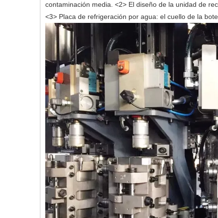
contaminación media.
<2>
El diseño de la unidad de rec
<3>
Placa de refrigeración por agua: el cuello de la bote