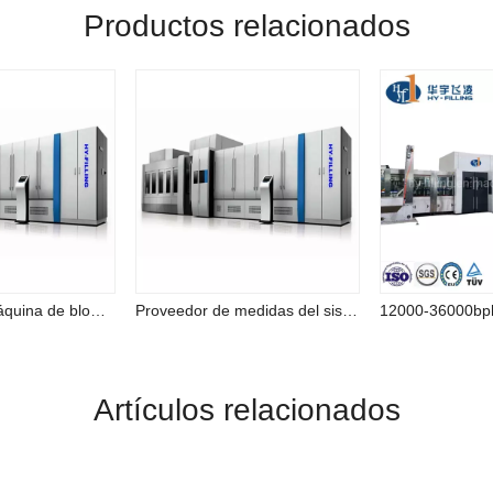
Productos relacionados
Mejor precio Máquina de bloques Combi de gran capacidad para beber bebidas carbonatadas saludables
Proveedor de medidas del sistema de bloques combinados del equipo de llenado de agua pura de manantial
Artículos relacionados