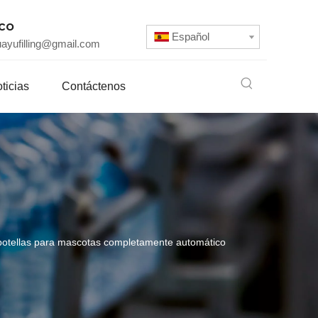
ico
Español
uayufilling@gmail.com
ticias
Contáctenos
 botellas para mascotas completamente automático