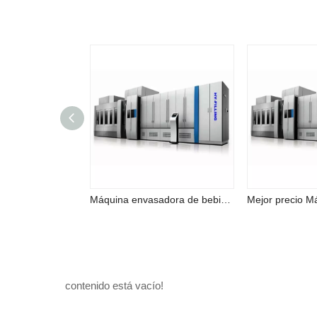
Máquina envasadora de bebidas de frutas naturales, bebidas de jugo y bloques combinados, máquina de llenado 3 en 1
contenido está vacío!