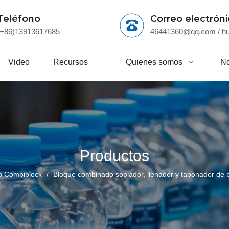
Teléfono
Correo electrón
(+86)13913617685
46441360@qq.com
/
h
Video
Recursos
Quienes somos
No
Productos
o Combiblock
/
Bloque combinado soplador, llenador y taponador de