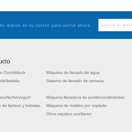
es diarias en su correo para unirse ahora
ucto
o Combiblock
Máquina de llenado de agua
/té/bebida
Sistema de llenado de cerveza
eos/leche/yogurt
Máquina llenadora de aceite/condimentos
 de lácteos y bebidas
Máquina de moldeo por soplado
Otros equipos auxiliares