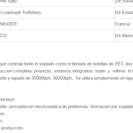
nio Saitz
De Suiza
o cuádruple Trellebory
De Estad
NEIDER
Francia
RCO
De Alem
e controla tanto el soplado como el llenado de botellas de PET, dos
ducción completa proyecto, estamos integrados soplo y relleno el ú
ado y tapado de 30000bph, 36000bph, Se utiliza ampliamente en agu
incluye:
lla--precipitación electrostática de preformas--formación por soplad
dos
o:
producción.