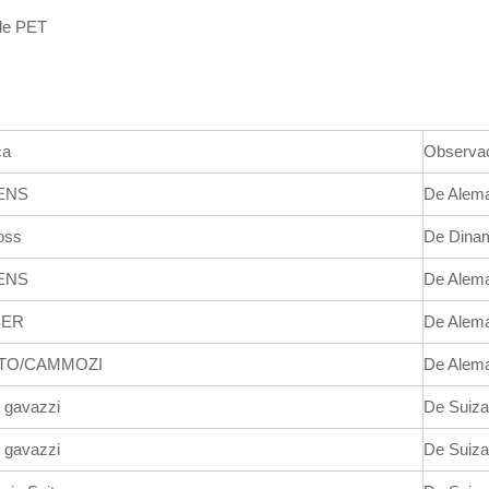
 de PET
ca
Observa
ENS
De Alem
oss
De Dina
ENS
De Alem
SER
De Alem
TO/CAMMOZI
De Alem
o gavazzi
De Suiza
o gavazzi
De Suiza