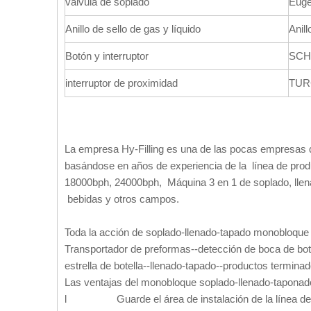
válvula de soplado
Euge
Anillo de sello de gas y líquido
Anill
Botón y interruptor
SCH
interruptor de proximidad
TU
La empresa Hy-Filling es una de las pocas empresas qu
basándose en años de experiencia de la línea de pro
18000bph, 24000bph, Máquina 3 en 1 de soplado, llen
bebidas y otros campos.
Toda la acción de soplado-llenado-tapado monobloque 
Transportador de preformas--detección de boca de bote
estrella de botella--llenado-tapado--productos termina
Las ventajas del monobloque soplado-llenado-taponad
l Guarde el área de instalación de la línea de 