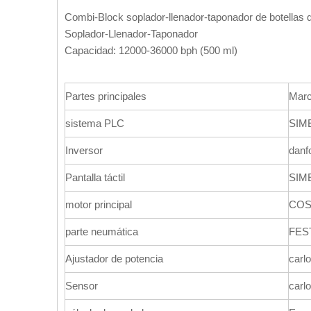
Combi-Block soplador-llenador-taponador de botellas
Soplador-Llenador-Taponador
Capacidad: 12000-36000 bph (500 ml)
Partes principales
Mar
sistema PLC
SIM
Inversor
danf
Pantalla táctil
SIM
motor principal
CO
parte neumática
FES
Ajustador de potencia
carl
Sensor
carl