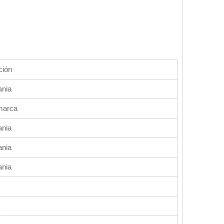
ción
ania
marca
ania
ania
ania