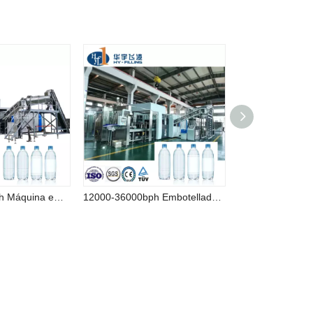
12000-36000bph Máquina embotelladora de agua completamente automática, llenado y tapado por soplado con alta calidad
12000-36000bph Embotellado completamente automático 2022 Máquina de llenado de agua embotellada Combiblock con buen precio