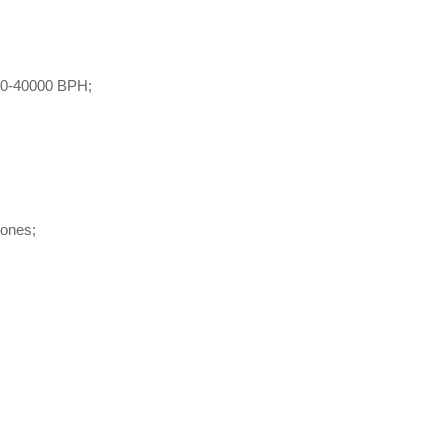
00-40000 BPH;
;
lones;