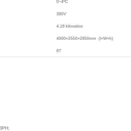
0
~4ºC
380V
4,18 kilovatios
4000×2550×2850mm (l
×
W
×
h)
8T
 BPH;