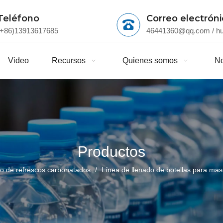
Teléfono
Correo electrón
(+86)13913617685
46441360@qq.com
/
h
Video
Recursos
Quienes somos
No
Productos
do de refrescos carbonatados
/
Línea de llenado de botellas para mas