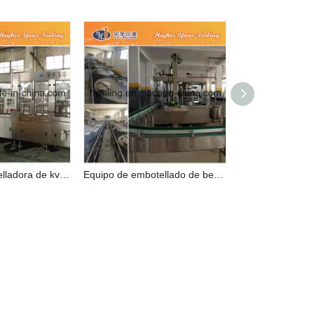
Máquina embotelladora de kvas para botellas de PET
Equipo de embotellado de bebidas carbonatadas con botella para mascotas