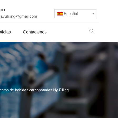
ico
Español
uayufilling@gmail.com
ticias
Contáctenos
cotas de bebidas carbonatadas Hy-Filling