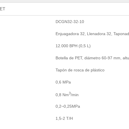
PET
DCGN32-32-10
Enjuagadora 32, Llenadora 32, Tapona
12.000 BPH (0,5 L)
Botella de PET, diámetro 60-97 mm, al
Tapón de rosca de plástico
0,6 MPa
3
0,8 Nm
/min
0,2~0,25MPa
1,5-2 T/H