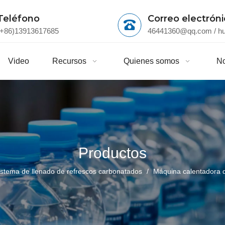
Teléfono
Correo electrón
(+86)13913617685
46441360@qq.com
/
h
Video
Recursos
Quienes somos
No
Productos
istema de llenado de refrescos carbonatados
/
Máquina calentadora 