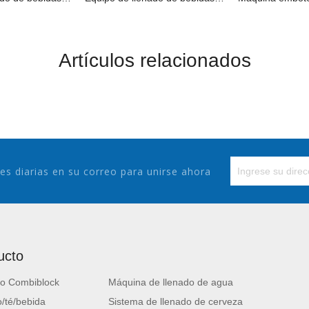
Artículos relacionados
es diarias en su correo para unirse ahora
ucto
o Combiblock
Máquina de llenado de agua
/té/bebida
Sistema de llenado de cerveza