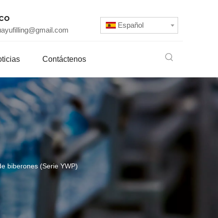
ico
Español
uayufilling@gmail.com
ticias
Contáctenos
de biberones (Serie YWP)