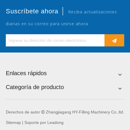
|
Suscríbete ahora
Reciba actualizaciones
diarias en su correo para unirse ahora
Enlaces rápidos
Categoría de producto
Derechos de autor
Zhangjiagang HY-Filling Machinery Co.,ltd.

Sitemap
| Soporte por
Leadong