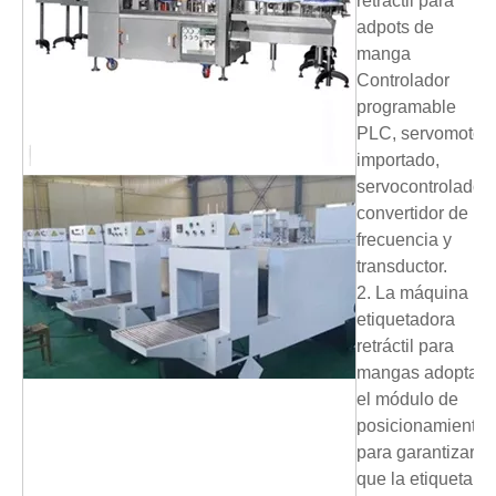
retráctil para
adpots de
manga
Controlador
programable
PLC, servomotor
importado,
servocontrolador,
convertidor de
frecuencia y
transductor.
2. La máquina
etiquetadora
retráctil para
mangas adopta
el módulo de
posicionamiento
para garantizar
que la etiqueta