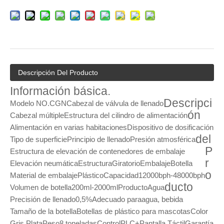
Descripción Del Producto
Información básica.
Descripci
Modelo NO.
CGN
Cabezal de válvula de llenado
ón
Cabezal múltiple
Estructura del cilindro de alimentación
Alimentación en varias habitaciones
Dispositivo de dosificación
del
Tipo de superficie
Principio de llenado
Presión atmosférica
P
Estructura de elevación de contenedores de embalaje
r
Elevación neumática
Estructura
Giratorio
Embalaje
Botella
o
Material de embalaje
Plástico
Capacidad
12000bph-48000bph
ducto
Volumen de botella
200ml-2000ml
Producto
Agua
Precisión de llenado
0,5%
Adecuado para
agua, bebida
Tamaño de la botella
Botellas de plástico para mascotas
Color
Gris Plata
Peso
8 toneladas
Control
PLC+Pantalla Táctil
Garantía