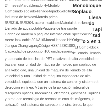
Monobloque
24 meses
Marca
Llenado Hy
Modelo
Soplado-
Combinado soplado-llenado-tapado
Solicitud
Industria de bebidas
Materia prima
Llena
SUS316, SUS304, acero inoxidable
Material de relleno
do-
Llenado de agua potable
Paquete de transporte
Tapi
Cartón de madera o paquete internacional
Especificación
zad
Acero inoxidable 304/316
Marca
Llenado HY
Origen
o 3 en 1
Jiangsu Zhangjiagang
Código HS
8422301090
El Combi-block
Capacidad de producción
100 unidades/año
de llenado, llenado
y taponado de botellas de PET rotativas de alta velocidad se
basa en una 'unidad de máquina de moldeo por soplado de
alta velocidad, una unidad de máquina de llenado de alta
velocidad' y una 'unidad de máquina taponadora de alta
velocidad', equipada con un sistema de control. y sistema de
detección en línea. A través de la aplicación integral de
disciplinas ópticas, mecánicas, eléctricas, gaseosas, líquidas
y otras con tecnología de reconocimiento de imágenes, la
aplicación del sistema de servocontrol sincrónico, lo que