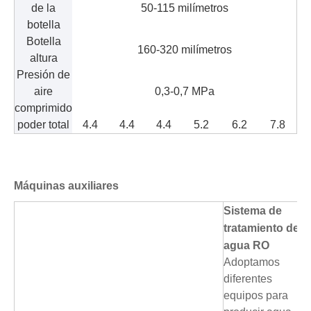
de la
50-115 milímetros
botella
Botella
160-320 milímetros
altura
Presión de
aire
0,3-0,7 MPa
comprimido
poder total
4.4
4.4
4.4
5.2
6.2
7.8
Máquinas auxiliares
Sistema de
tratamiento de
agua RO
Adoptamos
diferentes
equipos para