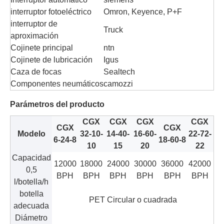
interruptor fotoeléctrico
Omron, Keyence, P+F
interruptor de
Truck
aproximación
Cojinete principal
ntn
Cojinete de lubricación
Igus
Caza de focas
Sealtech
Componentes neumáticos
camozzi
Parámetros del producto
CGX
CGX
CGX
CGX
CGX
CGX
Modelo
32-10-
14-40-
16-60-
22-72-
6-24-8
18-60-8
10
15
20
22
Capacidad
12000
18000
24000
30000
36000
42000
0,5
BPH
BPH
BPH
BPH
BPH
BPH
l/botella/h
botella
PET Circular o cuadrada
adecuada
Diámetro