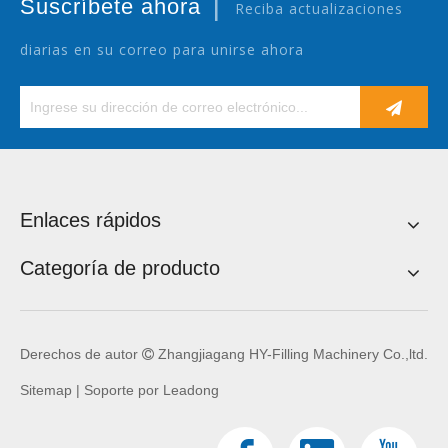
|
Suscríbete ahora
Reciba actualizaciones
diarias en su correo para unirse ahora
Enlaces rápidos
Categoría de producto
Derechos de autor
Zhangjiagang HY-Filling Machinery Co.,ltd.

Sitemap
| Soporte por
Leadong