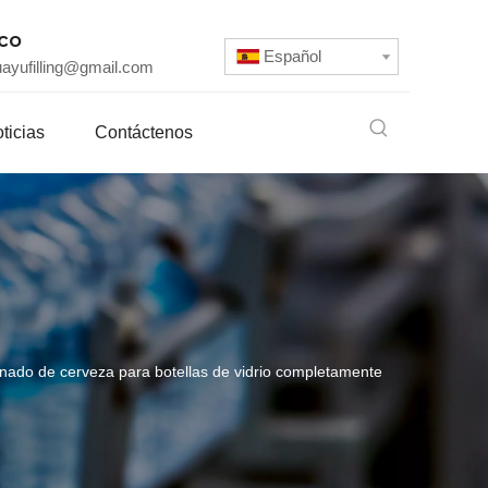
ico
Español
uayufilling@gmail.com
ticias
Contáctenos
enado de cerveza para botellas de vidrio completamente