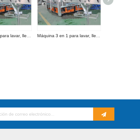
Máquina 3 en 1 para lavar, llenar y tapar cerveza completamente automática
Máquina 3 en 1 para lavar, llenar y tapar cerveza completamente automática