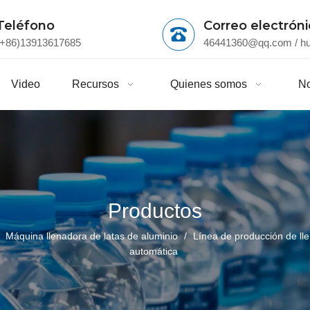
Teléfono
Correo electrón
(+86)13913617685
46441360@qq.com
/
h
Video
Recursos
Quienes somos
No
Productos
/
Máquina llenadora de latas de aluminio
/
Línea de producción de ll
automática