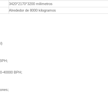
3420*2170*3200 milímetros
Alrededor de 8000 kilogramos
l)
 BPH;
00-40000 BPH;
;
lones;