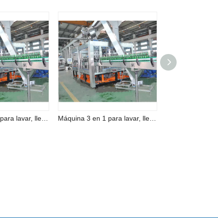
Máquina 3 en 1 para lavar, llenar y tapar cerveza completamente automática
Máquina 3 en 1 para lavar, llenar y tapar cerveza completamente automática