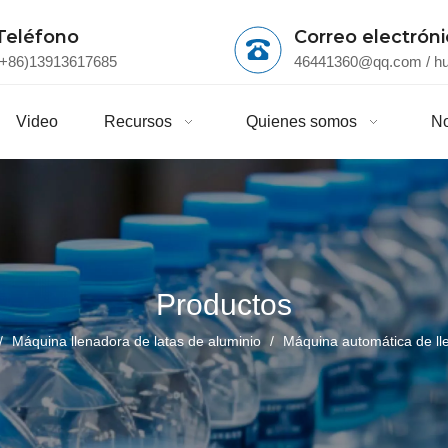
Teléfono
Correo electrón
(+86)13913617685
46441360@qq.com
/
h
Video
Recursos
Quienes somos
No
Productos
/
Máquina llenadora de latas de aluminio
/
Máquina automática de lle