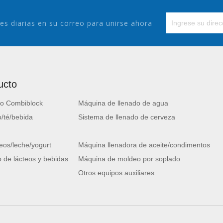
es diarias en su correo para unirse ahora
ucto
o Combiblock
Máquina de llenado de agua
/té/bebida
Sistema de llenado de cerveza
eos/leche/yogurt
Máquina llenadora de aceite/condimentos
 de lácteos y bebidas
Máquina de moldeo por soplado
Otros equipos auxiliares