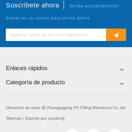
|
Suscríbete ahora
Reciba actualizaciones
diarias en su correo para unirse ahora
Enlaces rápidos
Categoría de producto
Derechos de autor
Zhangjiagang HY-Filling Machinery Co.,ltd.

Sitemap
| Soporte por
Leadong