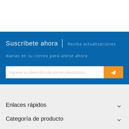
carbonatados/lavado, llenado
y tapado de chispas,
máquina embotelladora 3 en
1, maquinaria de embalaje
|
Suscríbete ahora
Reciba actualizaciones
diarias en su correo para unirse ahora
Enlaces rápidos
Categoría de producto