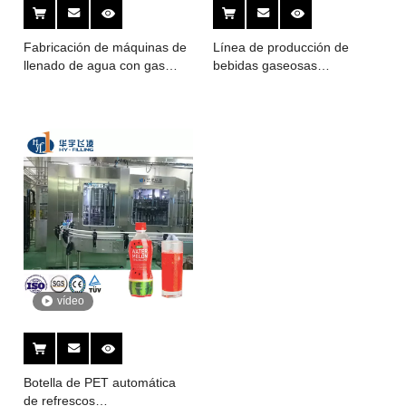
Fabricación de máquinas de
Línea de producción de
llenado de agua con gas
bebidas gaseosas
carbonatado
embotelladas de alta
precisión/planta
embotelladora de bebidas
carbonatadas/máquina de
agua carbonatada
vídeo
Botella de PET automática
de refrescos