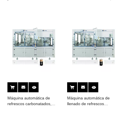
vino Máquina llenadora de
refrescos/agua pura,
latas de bebida energética
máquina de llenado de
red bull
bebidas líquidas, línea de
fabricación de producción
Máquina automática de
Máquina automática de
refrescos carbonatados,
llenado de refrescos
latas de bebidas, zumo de
carbonatados, latas de
cerveza, lavado, llenado,
aluminio para bebidas con
sellado, etiquetado y
gas carbonatado y refrescos,
envasado
máquina para fabricar