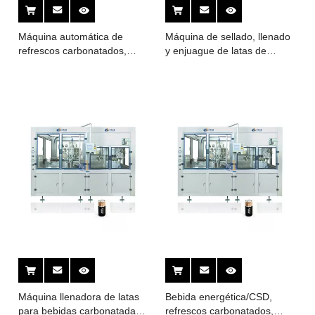
Máquina automática de
Máquina de sellado, llenado
refrescos carbonatados,
y enjuague de latas de
latas de bebidas, zumo de
aluminio para bebidas
cerveza, lavado, llenado,
carbonatadas, refrescos,
sellado, etiquetado y
agua, bebida energética
envasado
Máquina llenadora de latas
Bebida energética/CSD,
para bebidas carbonatadas y
refrescos carbonatados,