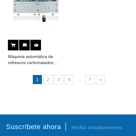
Máquina automática de
refrescos carbonatados,
latas de bebidas, jugo,
lavado de botellas de
1
2
3
4
...
7
»
cerveza, llenado, sellado,
etiquetado y envasado
|
Suscríbete ahora
Reciba actualizaciones