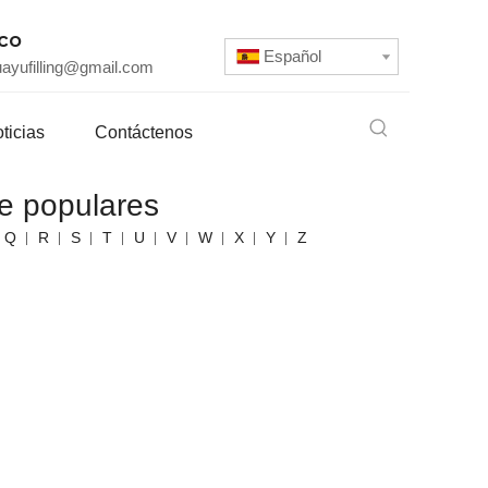
ico
Español
uayufilling@gmail.com
ticias
Contáctenos
ve populares
Q
R
S
T
U
V
W
X
Y
Z