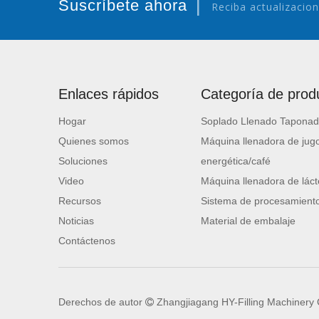
|
Suscríbete ahora
Reciba actualizacion
Enlaces rápidos
Categoría de prod
Hogar
Soplado Llenado Taponad
Quienes somos
Máquina llenadora de jugo
Soluciones
energética/café
Video
Máquina llenadora de láct
Recursos
Sistema de procesamiento
Noticias
Material de embalaje
Contáctenos
Derechos de autor
Zhangjiagang HY-Filling Machinery C
