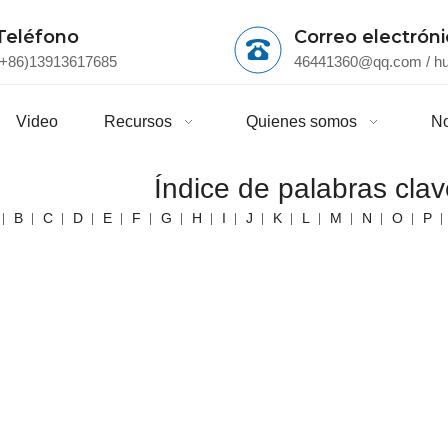
Teléfono
Correo electrón
(+86)13913617685
46441360@qq.com
/
h
Video
Recursos
Quienes somos
No
Índice de palabras cla
B
C
D
E
F
G
H
I
J
K
L
M
N
O
P