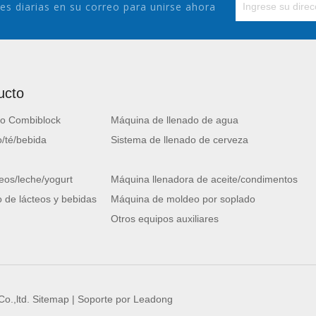
es diarias en su correo para unirse ahora
ucto
o Combiblock
Máquina de llenado de agua
/té/bebida
Sistema de llenado de cerveza
eos/leche/yogurt
Máquina llenadora de aceite/condimentos
 de lácteos y bebidas
Máquina de moldeo por soplado
Otros equipos auxiliares
o.,ltd.
Sitemap
| Soporte por
Leadong